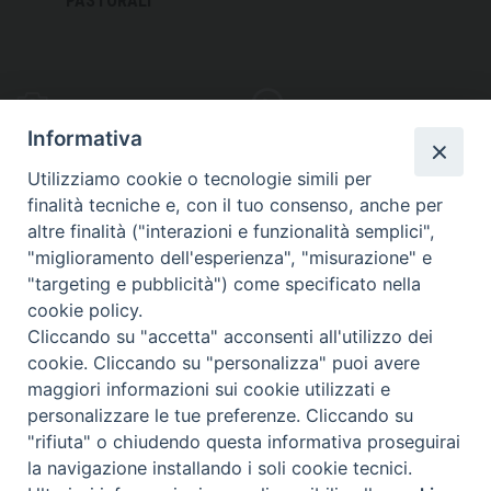
PASTORALI
PHOTOGALLERY
VIDEOGALLERY
Informativa
Utilizziamo cookie o tecnologie simili per
finalità tecniche e, con il tuo consenso, anche per
altre finalità ("interazioni e funzionalità semplici",
S
EDE VESCOVILE
"miglioramento dell'esperienza", "misurazione" e
Piazza Wojtyla, 1
"targeting e pubblicità") come specificato nella
82032 Cerreto Sannita (BN)
cookie policy.
Cliccando su "accetta" acconsenti all'utilizzo dei
Telefax: (+39) 0824 861115
cookie. Cliccando su "personalizza" puoi avere
Email: info@diocesicerreto.it
maggiori informazioni sui cookie utilizzati e
personalizzare le tue preferenze. Cliccando su
"rifiuta" o chiudendo questa informativa proseguirai
la navigazione installando i soli cookie tecnici.
Copyright 2018 - Diocesi di Cerreto Sannita - Telese - Sant’Agata de’ Goti