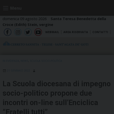
Skip
Menu
to
content
domenica 09 agosto 2026
Santa Teresa Benedetta della
Croce (Edith) Stein, vergine
WEBMAIL
AREA RISERVATA
CONTATTI
fb
ig
tw
yt
IN EVIDENZA
,
NEWS
,
SCUOLA SOCIO-POLITICA
21 GENNAIO 2022
La Scuola diocesana di impegno
socio-politico propone due
incontri on-line sull’Enciclica
“Fratelli tutti”