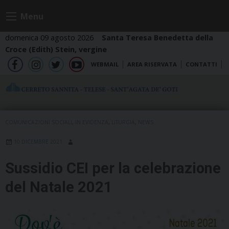
Skip
Menu
to
content
domenica 09 agosto 2026
Santa Teresa Benedetta della
Croce (Edith) Stein, vergine
WEBMAIL
AREA RISERVATA
CONTATTI
fb
ig
tw
yt
COMUNICAZIONI SOCIALI
,
IN EVIDENZA
,
LITURGIA
,
NEWS
10 DICEMBRE 2021
Sussidio CEI per la celebrazione
del Natale 2021