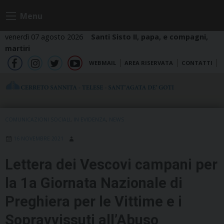
Skip
Menu
to
content
venerdì 07 agosto 2026
Santi Sisto II, papa, e compagni,
martiri
WEBMAIL
AREA RISERVATA
CONTATTI
fb
ig
tw
yt
COMUNICAZIONI SOCIALI
,
IN EVIDENZA
,
NEWS
16 NOVEMBRE 2021
Lettera dei Vescovi campani per
la 1a Giornata Nazionale di
Preghiera per le Vittime e i
Sopravvissuti all’Abuso