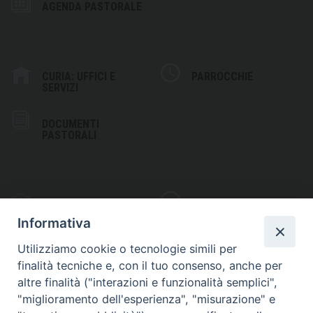
AGENDA PASTORALE
CURIA: UFFICI E
PARROCCHIE
SERVIZI
DOCUMENTI
PASTORALI
PHOTOGALLERY
VIDEOGALLERY
Informativa
Utilizziamo cookie o tecnologie simili per
finalità tecniche e, con il tuo consenso, anche per
altre finalità ("interazioni e funzionalità semplici",
S
EDE VESCOVILE
"miglioramento dell'esperienza", "misurazione" e
Piazza Wojtyla, 1