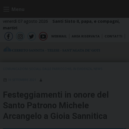
Skip
Menu
to
content
venerdì 07 agosto 2026
Santi Sisto II, papa, e compagni,
martiri
WEBMAIL
AREA RISERVATA
CONTATTI
fb
ig
tw
yt
COMUNICAZIONI SOCIALI
,
DALLE PARROCCHIE
,
IN EVIDENZA
,
NEWS
19 SETTEMBRE 2021
Festeggiamenti in onore del
Santo Patrono Michele
Arcangelo a Gioia Sannitica