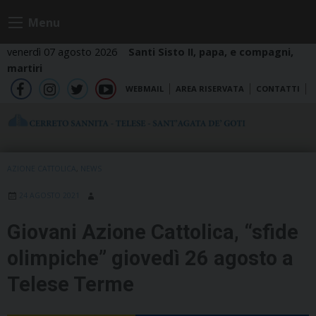
Skip
Menu
to
content
venerdì 07 agosto 2026
Santi Sisto II, papa, e compagni,
martiri
WEBMAIL
AREA RISERVATA
CONTATTI
fb
ig
tw
yt
AZIONE CATTOLICA
,
NEWS
24 AGOSTO 2021
Giovani Azione Cattolica, “sfide
olimpiche” giovedì 26 agosto a
Telese Terme