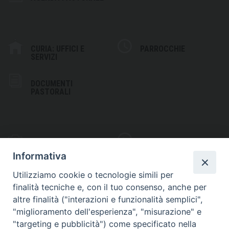
CURIA: UFFICI E
PARROCCHIE
SERVIZI
DOCUMENTI
PASTORALI
PHOTOGALLERY
VIDEOGALLERY
Informativa
Utilizziamo cookie o tecnologie simili per
finalità tecniche e, con il tuo consenso, anche per
altre finalità ("interazioni e funzionalità semplici",
S
EDE VESCOVILE
"miglioramento dell'esperienza", "misurazione" e
Piazza Wojtyla, 1
"targeting e pubblicità") come specificato nella