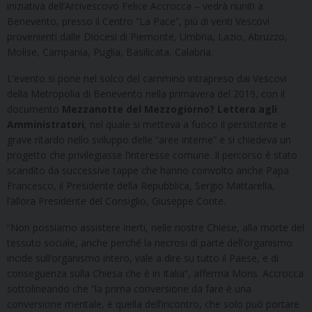
iniziativa dell’Arcivescovo Felice Accrocca – vedrà riuniti a
Benevento, presso il Centro “La Pace”, più di venti Vescovi
provenienti dalle Diocesi di Piemonte, Umbria, Lazio, Abruzzo,
Molise, Campania, Puglia, Basilicata, Calabria.
L’evento si pone nel solco del cammino intrapreso dai Vescovi
della Metropolia di Benevento nella primavera del 2019, con il
documento
Mezzanotte del Mezzogiorno? Lettera agli
Amministratori
, nel quale si metteva a fuoco il persistente e
grave ritardo nello sviluppo delle “aree interne” e si chiedeva un
progetto che privilegiasse l’interesse comune. Il percorso è stato
scandito da successive tappe che hanno coinvolto anche Papa
Francesco, il Presidente della Repubblica, Sergio Mattarella,
l’allora Presidente del Consiglio, Giuseppe Conte.
“Non possiamo assistere inerti, nelle nostre Chiese, alla morte del
tessuto sociale, anche perché la necrosi di parte dell’organismo
incide sull’organismo intero, vale a dire su tutto il Paese, e di
conseguenza sulla Chiesa che è in Italia”, afferma Mons. Accrocca
sottolineando che “la prima conversione da fare è una
conversione mentale, è quella dell’incontro, che solo può portare