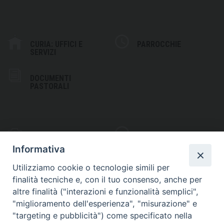
CURIA: UFFICI E
PARROCCHIE
SERVIZI
DOCUMENTI
PASTORALI
PHOTOGALLERY
VIDEOGALLERY
Informativa
Utilizziamo cookie o tecnologie simili per
finalità tecniche e, con il tuo consenso, anche per
altre finalità ("interazioni e funzionalità semplici",
S
EDE VESCOVILE
"miglioramento dell'esperienza", "misurazione" e
Piazza Wojtyla, 1
"targeting e pubblicità") come specificato nella