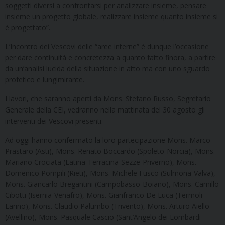
soggetti diversi a confrontarsi per analizzare insieme, pensare
insieme un progetto globale, realizzare insieme quanto insieme si
è progettato”.
L’Incontro dei Vescovi delle “aree interne” è dunque l’occasione
per dare continuità e concretezza a quanto fatto finora, a partire
da un’analisi lucida della situazione in atto ma con uno sguardo
profetico e lungimirante.
I lavori, che saranno aperti da Mons. Stefano Russo, Segretario
Generale della CEI, vedranno nella mattinata del 30 agosto gli
interventi dei Vescovi presenti.
Ad oggi hanno confermato la loro partecipazione Mons. Marco
Prastaro (Asti), Mons. Renato Boccardo (Spoleto-Norcia), Mons.
Mariano Crociata (Latina-Terracina-Sezze-Priverno), Mons.
Domenico Pompili (Rieti), Mons. Michele Fusco (Sulmona-Valva),
Mons. Giancarlo Bregantini (Campobasso-Boiano), Mons. Camillo
Cibotti (Isernia-Venafro), Mons. Gianfranco De Luca (Termoli-
Larino), Mons. Claudio Palumbo (Trivento), Mons. Arturo Aiello
(Avellino), Mons. Pasquale Cascio (Sant’Angelo dei Lombardi-