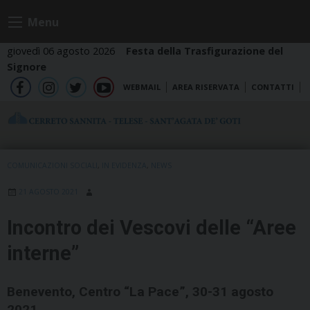
Skip
Menu
to
content
giovedì 06 agosto 2026
Festa della Trasfigurazione del
Signore
WEBMAIL
AREA RISERVATA
CONTATTI
fb
ig
tw
yt
COMUNICAZIONI SOCIALI
,
IN EVIDENZA
,
NEWS
21 AGOSTO 2021
Incontro dei Vescovi delle “Aree
interne”
Benevento, Centro “La Pace”, 30-31 agosto
2021