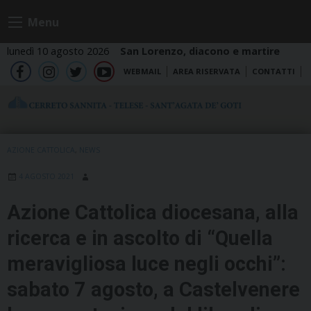
Skip
Menu
to
content
lunedì 10 agosto 2026
San Lorenzo, diacono e martire
WEBMAIL
AREA RISERVATA
CONTATTI
fb
ig
tw
yt
AZIONE CATTOLICA
,
NEWS
4 AGOSTO 2021
Azione Cattolica diocesana, alla
ricerca e in ascolto di “Quella
meravigliosa luce negli occhi”:
sabato 7 agosto, a Castelvenere