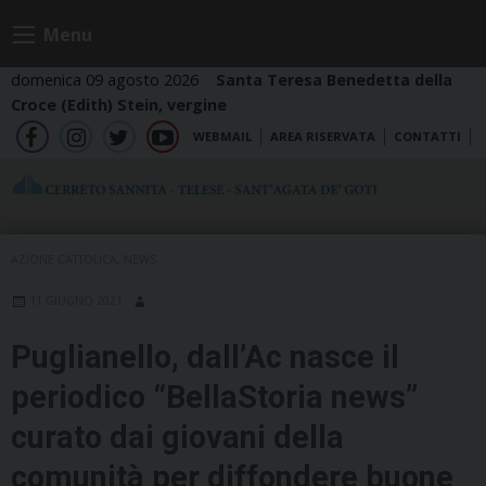
Skip
Menu
to
content
domenica 09 agosto 2026
Santa Teresa Benedetta della
Croce (Edith) Stein, vergine
WEBMAIL
AREA RISERVATA
CONTATTI
fb
ig
tw
yt
AZIONE CATTOLICA
,
NEWS
11 GIUGNO 2021
Puglianello, dall’Ac nasce il
periodico “BellaStoria news”
curato dai giovani della
comunità per diffondere buone