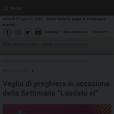
Skip
Menu
to
content
venerdì 07 agosto 2026
Santi Sisto II, papa, e compagni,
martiri
WEBMAIL
AREA RISERVATA
CONTATTI
fb
ig
tw
yt
DALLE PARROCCHIE
,
IN EVIDENZA
,
NEWS
,
SCUOLA SOCIO-POLITICA
12 MAGGIO 2021
Veglia di preghiera in occasione
della Settimana “Laudato sì”