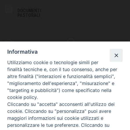
DOCUMENTI
PASTORALI
PHOTOGALLERY
VIDEOGALLERY
Informativa
Utilizziamo cookie o tecnologie simili per
finalità tecniche e, con il tuo consenso, anche per
altre finalità ("interazioni e funzionalità semplici",
S
EDE VESCOVILE
"miglioramento dell'esperienza", "misurazione" e
Piazza Wojtyla, 1
"targeting e pubblicità") come specificato nella
82032 Cerreto Sannita (BN)
cookie policy.
Cliccando su "accetta" acconsenti all'utilizzo dei
Telefax: (+39) 0824 861115
cookie. Cliccando su "personalizza" puoi avere
Email: info@diocesicerreto.it
maggiori informazioni sui cookie utilizzati e
personalizzare le tue preferenze. Cliccando su