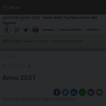
Skip
Menu
to
content
giovedì 06 agosto 2026
Festa della Trasfigurazione del
Signore
WEBMAIL
AREA RISERVATA
CONTATTI
fb
ig
tw
yt
VOCIEVOLTI
31 MARZO 2021
Anno 2021
Clicca sulle immagini per leggere la rivista online