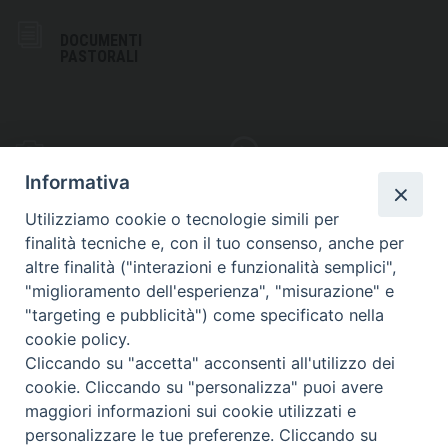
DOCUMENTI
PASTORALI
PHOTOGALLERY
VIDEOGALLERY
Informativa
Utilizziamo cookie o tecnologie simili per
finalità tecniche e, con il tuo consenso, anche per
altre finalità ("interazioni e funzionalità semplici",
S
EDE VESCOVILE
"miglioramento dell'esperienza", "misurazione" e
Piazza Wojtyla, 1
"targeting e pubblicità") come specificato nella
82032 Cerreto Sannita (BN)
cookie policy.
Cliccando su "accetta" acconsenti all'utilizzo dei
Telefax: (+39) 0824 861115
cookie. Cliccando su "personalizza" puoi avere
Email: info@diocesicerreto.it
maggiori informazioni sui cookie utilizzati e
personalizzare le tue preferenze. Cliccando su