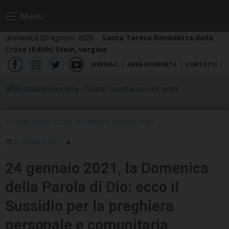
Skip
Menu
to
content
domenica 09 agosto 2026
Santa Teresa Benedetta della
Croce (Edith) Stein, vergine
WEBMAIL
AREA RISERVATA
CONTATTI
fb
ig
tw
yt
COMUNICAZIONI SOCIALI
,
IN EVIDENZA
,
LITURGIA
,
NEWS
20 GENNAIO 2021
24 gennaio 2021, la Domenica
della Parola di Dio: ecco il
Sussidio per la preghiera
personale e comunitaria