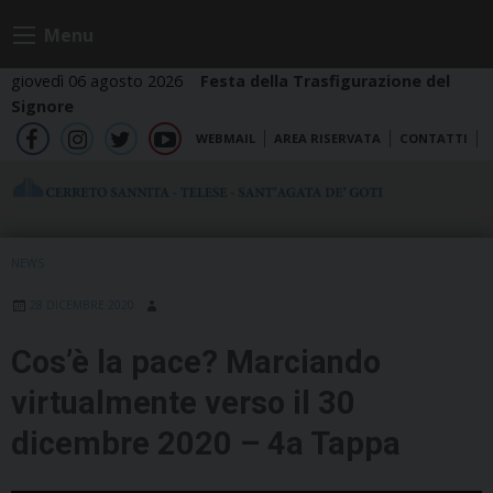
Skip
Menu
to
content
giovedì 06 agosto 2026
Festa della Trasfigurazione del
Signore
WEBMAIL
AREA RISERVATA
CONTATTI
fb
ig
tw
yt
NEWS
28 DICEMBRE 2020
Cos’è la pace? Marciando
virtualmente verso il 30
dicembre 2020 – 4a Tappa