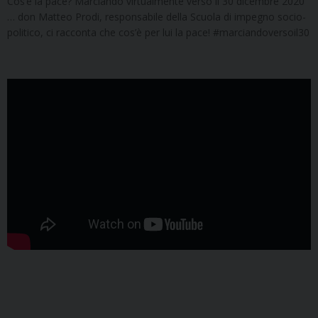
Cos’è la pace? Marciando virtualmente verso il 30 dicembre 2020
… don Matteo Prodi, responsabile della Scuola di impegno socio-
politico, ci racconta che cos’è per lui la pace! #marciandoversoil30