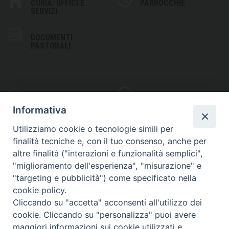
CURIA: UFFICI E
PARROCCHIE
SERVIZI
DOCUMENTI
PASTORALI
PHOTOGALLERY
VIDEOGALLERY
Informativa
Utilizziamo cookie o tecnologie simili per
finalità tecniche e, con il tuo consenso, anche per
altre finalità ("interazioni e funzionalità semplici",
S
EDE VESCOVILE
"miglioramento dell'esperienza", "misurazione" e
Piazza Wojtyla, 1
"targeting e pubblicità") come specificato nella
82032 Cerreto Sannita (BN)
cookie policy.
Cliccando su "accetta" acconsenti all'utilizzo dei
Telefax: (+39) 0824 861115
cookie. Cliccando su "personalizza" puoi avere
Email: info@diocesicerreto.it
maggiori informazioni sui cookie utilizzati e