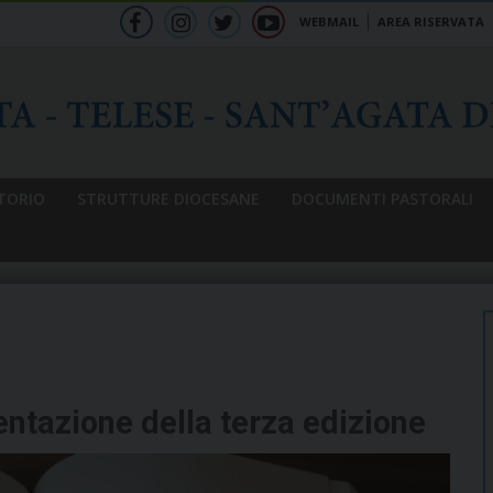
WEBMAIL
AREA RISERVATA
f
ig
tw
yt
b
TORIO
STRUTTURE DIOCESANE
DOCUMENTI PASTORALI
azione della terza edizione