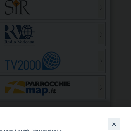
S
EDE VESCOVILE