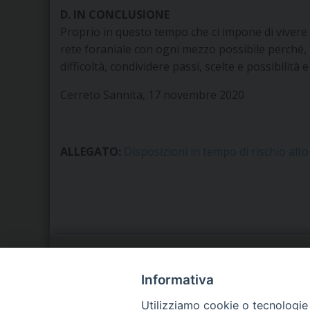
D. IN CONCLUSIONE
Proprio in questo tempo che ci impone di vivere 
rete foraniale con ogni mezzo possibile perché, 
difficoltà, condividere passi, scelte e possibilità
Cerreto Sannita, 17 novembre 2020
ALLEGATO:
Disposizioni in tempo di rischio al
LA NOSTRA DIOCESI
C
Informativa
Utilizziamo cookie o tecnologie s
IL VESCOVO
P