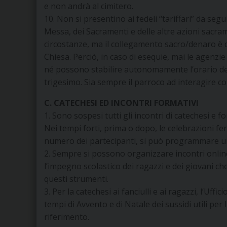
e non andrà al cimitero.
10. Non si presentino ai fedeli “tariffari” da seg
Messa, dei Sacramenti e delle altre azioni sacrame
circostanze, ma il collegamento sacro/denaro è di
Chiesa. Perciò, in caso di esequie, mai le agenzi
né possono stabilire autonomamente l’orario del 
trigesimo. Sia sempre il parroco ad interagire con
C. CATECHESI ED INCONTRI FORMATIVI
1. Sono sospesi tutti gli incontri di catechesi e f
Nei tempi forti, prima o dopo, le celebrazioni fer
numero dei partecipanti, si può programmare un
2. Sempre si possono organizzare incontri online
l’impegno scolastico dei ragazzi e dei giovani c
questi strumenti.
3. Per la catechesi ai fanciulli e ai ragazzi, l’Uf
tempi di Avvento e di Natale dei sussidi utili per
riferimento.