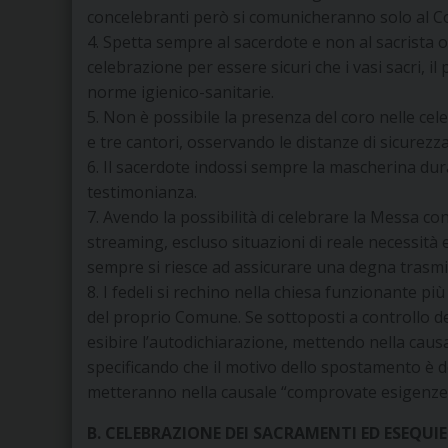
concelebranti però si comunicheranno solo al C
4. Spetta sempre al sacerdote e non al sacrista o
celebrazione per essere sicuri che i vasi sacri, i
norme igienico-sanitarie.
5. Non è possibile la presenza del coro nelle ce
e tre cantori, osservando le distanze di sicurezza
6. Il sacerdote indossi sempre la mascherina dur
testimonianza.
7. Avendo la possibilità di celebrare la Messa con 
streaming, escluso situazioni di reale necessità 
sempre si riesce ad assicurare una degna trasmi
8. I fedeli si rechino nella chiesa funzionante pi
del proprio Comune. Se sottoposti a controllo d
esibire l’autodichiarazione, mettendo nella causa
specificando che il motivo dello spostamento è de
metteranno nella causale “comprovate esigenze 
B. CELEBRAZIONE DEI SACRAMENTI ED ESEQUIE