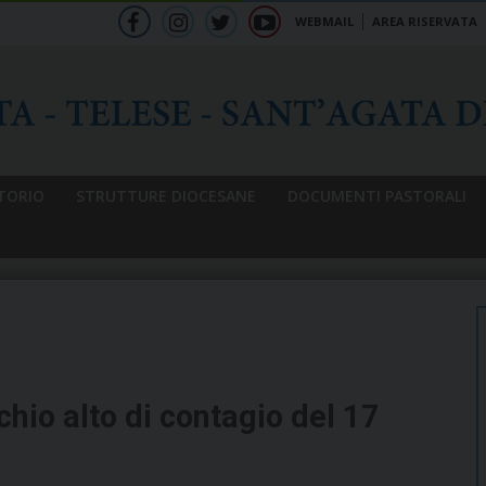
WEBMAIL
AREA RISERVATA
f
ig
tw
yt
b
TORIO
STRUTTURE DIOCESANE
DOCUMENTI PASTORALI
chio alto di contagio del 17