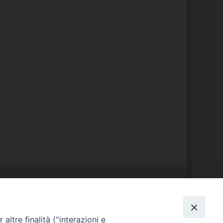
S
EDE VESCOVILE
altre finalità ("interazioni e
Piazza Wojtyla, 1