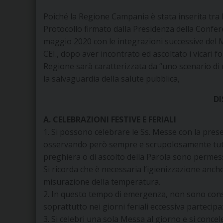
Poiché la Regione Campania è stata inserita tra l
Protocollo firmato dalla Presidenza della Confer
maggio 2020 con le integrazioni successive del M
CEI., dopo aver incontrato ed ascoltato i vicari f
Regione sarà caratterizzata da “uno scenario di m
la salvaguardia della salute pubblica,
D
A. CELEBRAZIONI FESTIVE E FERIALI
1. Si possono celebrare le Ss. Messe con la presenz
osservando però sempre e scrupolosamente tutte 
preghiera o di ascolto della Parola sono permes
Si ricorda che è necessaria l’igienizzazione anch
misurazione della temperatura.
2. In questo tempo di emergenza, non sono conse
soprattutto nei giorni feriali eccessiva partecipa
3. Si celebri una sola Messa al giorno e si concele