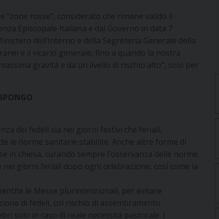
e “zone rosse”, considerato che rimane valido il
enza Episcopale Italiana e dal Governo in data 7
inistero dell’Interno e della Segreteria Generale della
oranei e il vicario generale, fino a quando la nostra
assima gravità e da un livello di rischio alto”, solo per
ISPONGO
a dei fedeli sia nei giorni festivi che feriali,
le norme sanitarie stabilite. Anche altre forme di
se in chiesa, curando sempre l’osservanza delle norme.
e nei giorni feriali dopo ogni celebrazione, così come la
ntite le Messe plurintenzionali, per evitare
zione di fedeli, col rischio di assembramento.
bri solo in caso di reale necessità pastorale. I