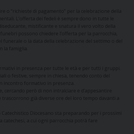
uire o “richieste di pagamento” per la celebrazione della
ntali. L’offerta dei fedeli è sempre dono in tutte le
seducante, mistificante e snatura il vero volto della
e funebri possono chiedere l’offerta per la parrocchia,
funerale o la data della celebrazione del settimo o del
 la famiglia.
ormativi in presenza per tutte le età e per tutti i gruppi.
iali o festive, sempre in chiesa, tenendo conto del
 incontro formativo in presenza.
, cercando però di non intralciare e d’appesantire
he trascorrono già diverse ore del loro tempo davanti a
ficio Catechistico Diocesano sta preparando per i prossimi
 la catechesi, a cui ogni parrocchia potrà fare