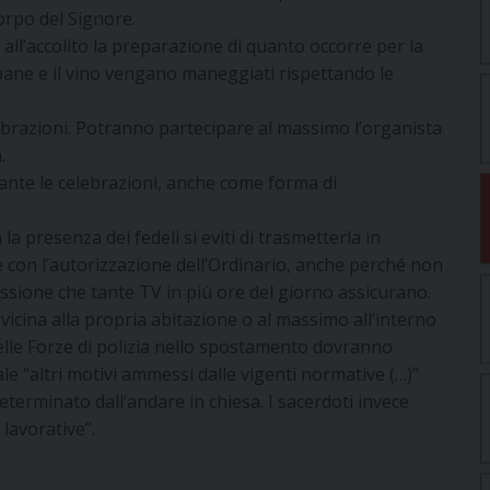
orpo del Signore.
 all’accolito la preparazione di quanto occorre per la
l pane e il vino vengano maneggiati rispettando le
lebrazioni. Potranno partecipare al massimo l’organista
.
ante le celebrazioni, anche come forma di
la presenza dei fedeli si eviti di trasmetterla in
e con l’autorizzazione dell’Ordinario, anche perché non
ssione che tante TV in più ore del giorno assicurano.
ù vicina alla propria abitazione o al massimo all’interno
elle Forze di polizia nello spostamento dovranno
le “altri motivi ammessi dalle vigenti normative (…)”
terminato dall’andare in chiesa. I sacerdoti invece
lavorative”.