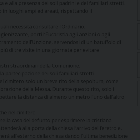
a e alla presenza dei soli padrini e dei familiari stretti.
 in luoghi ampi ed areati, rispettando il
tuali necessità consultare l’Ordinario.
ienizzante, porti l’Eucaristia agli anziani o agli
cramento dell’Unzione, servendosi di un batuffolo di
iù di tre visite in una giornata per evitare
nistri straordinari della Comunione.
 partecipazione dei soli familiari stretti.
el cimitero solo un breve rito della sepoltura, come
ebrazione della Messa. Durante questo rito, solo i
pettare la distanza di almeno un metro l’uno dall’altro,
che nel cimitero.
i nella casa del defunto per esprimere la cristiana
attenderà alla porta della chiesa l’arrivo del feretro e,
nerà all’esterno della chiesa dando l’ultima benedizione