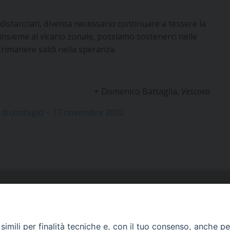
distanziati, diventa necessario continuare a tessere la
insieme al vicario zonale, possiamo sostenerci nelle
 e rimanere saldi nella speranza.
+ Domenico Battaglia,
Vescovo
to di contagio – 17 novembre 2020
URIA: UFFICI E SERVIZI
PHOTOGALLERY
imili per finalità tecniche e, con il tuo consenso, anche per 
ARROCCHIE
VIDEOGALLERY