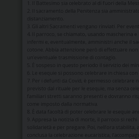
1. Il Battesimo sia celebrato al di fuori della Mess
2. Il sacramento della Penitenza sia amministrato
distanziamento.
3. Gli altri Sacramenti vengano rinviati. Per even
4. Il parroco, se chiamato, usando mascherina e ig
infermi e, eventualmente, amministri anche il sa
cotone. Abbia attenzione però di effettuare non p
un’eventuale trasmissione di contagio.
5. È sospeso in questo periodo il servizio dei mi
6. Le esequie si possono celebrare in chiesa con la
7. Per i defunti da Covid, è permesso celebrare n
previsto dal rituale per le esequie, ma senza cel
familiari stretti saranno presenti e dovranno ris
come imposto dalla normativa.
8. È data facoltà di poter celebrare le esequie an
9. Appresa la notizia di morte, il parroco si rech
solidarietà e per pregare. Poi, nell’ora stabilita, 
conclusa la celebrazione eucaristica, l’accompag