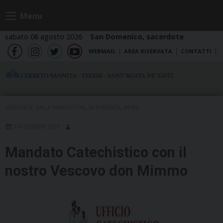
Skip
Menu
to
content
sabato 08 agosto 2026
San Domenico, sacerdote
WEBMAIL
AREA RISERVATA
CONTATTI
fb
ig
tw
yt
CATECHESI
,
DALLE PARROCCHIE
,
IN EVIDENZA
,
NEWS
6 NOVEMBRE 2019
Mandato Catechistico con il
nostro Vescovo don Mimmo