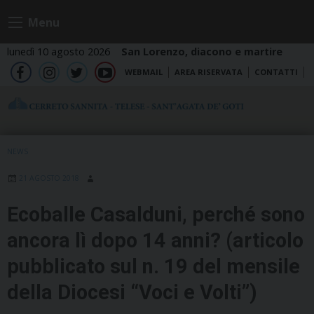
Skip
Menu
to
content
lunedì 10 agosto 2026
San Lorenzo, diacono e martire
WEBMAIL
AREA RISERVATA
CONTATTI
fb
ig
tw
yt
NEWS
21 AGOSTO 2018
Ecoballe Casalduni, perché sono
ancora lì dopo 14 anni? (articolo
pubblicato sul n. 19 del mensile
della Diocesi “Voci e Volti”)