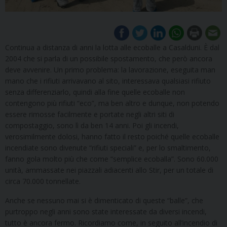
Continua a distanza di anni la lotta alle ecoballe a Casalduni. È dal
2004 che si parla di un possibile spostamento, che però ancora
deve avvenire. Un primo problema: la lavorazione, eseguita man
mano che i rifiuti arrivavano al sito, interessava qualsiasi rifiuto
senza differenziarlo, quindi alla fine quelle ecoballe non
contengono più rifiuti “eco”, ma ben altro e dunque, non potendo
essere rimosse facilmente e portate negli altri siti di
compostaggio, sono lì da ben 14 anni. Poi gli incendi,
verosimilmente dolosi, hanno fatto il resto poiché quelle ecoballe
incendiate sono divenute “rifiuti speciali” e, per lo smaltimento,
fanno gola molto più che come “semplice ecoballa”. Sono 60.000
unità, ammassate nei piazzali adiacenti allo Stir, per un totale di
circa 70.000 tonnellate.
Anche se nessuno mai si è dimenticato di queste “balle”, che
purtroppo negli anni sono state interessate da diversi incendi,
tutto è ancora fermo. Ricordiamo come, in seguito all’incendio di