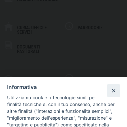
CURIA: UFFICI E
PARROCCHIE
SERVIZI
DOCUMENTI
PASTORALI
PHOTOGALLERY
VIDEOGALLERY
Informativa
Utilizziamo cookie o tecnologie simili per
finalità tecniche e, con il tuo consenso, anche per
altre finalità ("interazioni e funzionalità semplici",
S
EDE VESCOVILE
"miglioramento dell'esperienza", "misurazione" e
Piazza Wojtyla, 1
"targeting e pubblicità") come specificato nella