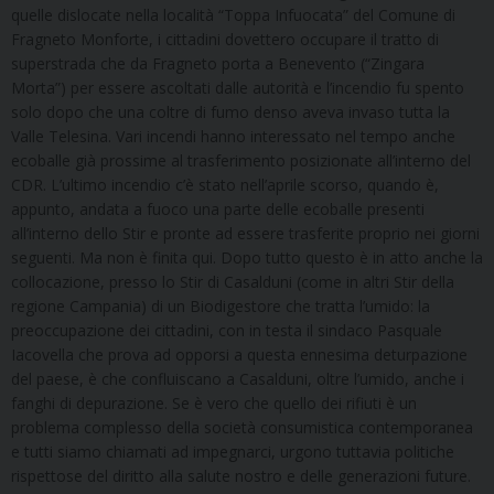
quelle dislocate nella località “Toppa Infuocata” del Comune di
Fragneto Monforte, i cittadini dovettero occupare il tratto di
superstrada che da Fragneto porta a Benevento (“Zingara
Morta”) per essere ascoltati dalle autorità e l’incendio fu spento
solo dopo che una coltre di fumo denso aveva invaso tutta la
Valle Telesina. Vari incendi hanno interessato nel tempo anche
ecoballe già prossime al trasferimento posizionate all’interno del
CDR. L’ultimo incendio c’è stato nell’aprile scorso, quando è,
appunto, andata a fuoco una parte delle ecoballe presenti
all’interno dello Stir e pronte ad essere trasferite proprio nei giorni
seguenti. Ma non è finita qui. Dopo tutto questo è in atto anche la
collocazione, presso lo Stir di Casalduni (come in altri Stir della
regione Campania) di un Biodigestore che tratta l’umido: la
preoccupazione dei cittadini, con in testa il sindaco Pasquale
Iacovella che prova ad opporsi a questa ennesima deturpazione
del paese, è che confluiscano a Casalduni, oltre l’umido, anche i
fanghi di depurazione. Se è vero che quello dei rifiuti è un
problema complesso della società consumistica contemporanea
e tutti siamo chiamati ad impegnarci, urgono tuttavia politiche
rispettose del diritto alla salute nostro e delle generazioni future.