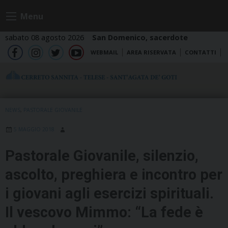
Skip
Menu
to
content
sabato 08 agosto 2026
San Domenico, sacerdote
WEBMAIL
AREA RISERVATA
CONTATTI
fb
ig
tw
yt
NEWS
,
PASTORALE GIOVANILE
5 MAGGIO 2018
Pastorale Giovanile, silenzio,
ascolto, preghiera e incontro per
i giovani agli esercizi spirituali.
Il vescovo Mimmo: “La fede è