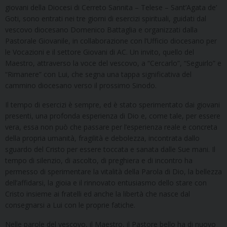
giovani della Diocesi di Cerreto Sannita – Telese – Sant’Agata de’
Goti, sono entrati nei tre giorni di esercizi spirituali, guidati dal
vescovo diocesano Domenico Battaglia e organizzati dalla
Pastorale Giovanile, in collaborazione con l’Ufficio diocesano per
le Vocazioni e il settore Giovani di AC. Un invito, quello del
Maestro, attraverso la voce del vescovo, a “Cercarlo”, “Seguirlo” e
“Rimanere” con Lui, che segna una tappa significativa del
cammino diocesano verso il prossimo Sinodo.
Il tempo di esercizi è sempre, ed è stato sperimentato dai giovani
presenti, una profonda esperienza di Dio e, come tale, per essere
vera, essa non può che passare per l’esperienza reale e concreta
della propria umanità, fragilità e debolezza, incontrata dallo
sguardo del Cristo per essere toccata e sanata dalle Sue mani. Il
tempo di silenzio, di ascolto, di preghiera e di incontro ha
permesso di sperimentare la vitalità della Parola di Dio, la bellezza
dell’affidarsi, la gioia e il rinnovato entusiasmo dello stare con
Cristo insieme ai fratelli ed anche la libertà che nasce dal
consegnarsi a Lui con le proprie fatiche.
Nelle parole del vescovo, il Maestro, il Pastore bello ha di nuovo