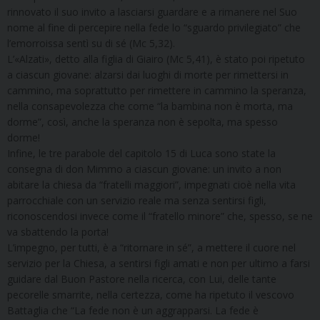
rinnovato il suo invito a lasciarsi guardare e a rimanere nel Suo
nome al fine di percepire nella fede lo “sguardo privilegiato” che
l’emorroissa sentì su di sé (Mc 5,32).
L’«Alzati», detto alla figlia di Giairo (Mc 5,41), è stato poi ripetuto
a ciascun giovane: alzarsi dai luoghi di morte per rimettersi in
cammino, ma soprattutto per rimettere in cammino la speranza,
nella consapevolezza che come “la bambina non è morta, ma
dorme”, così, anche la speranza non è sepolta, ma spesso
dorme!
Infine, le tre parabole del capitolo 15 di Luca sono state la
consegna di don Mimmo a ciascun giovane: un invito a non
abitare la chiesa da “fratelli maggiori”, impegnati cioè nella vita
parrocchiale con un servizio reale ma senza sentirsi figli,
riconoscendosi invece come il “fratello minore” che, spesso, se ne
va sbattendo la porta!
L’impegno, per tutti, è a “ritornare in sé”, a mettere il cuore nel
servizio per la Chiesa, a sentirsi figli amati e non per ultimo a farsi
guidare dal Buon Pastore nella ricerca, con Lui, delle tante
pecorelle smarrite, nella certezza, come ha ripetuto il vescovo
Battaglia che “La fede non è un aggrapparsi. La fede è