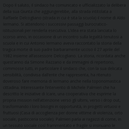
Dopo il saluto, il sindaco ha comunicato e ufficializzato la delibera
della sua Giunta che aggiungerebbe, alla strada intitolata a
Raffaele Delcogliano (strada in cui è sita la scuola) il nome di Aldo
Iermano. Si attendono i successivi passaggi burocratico-
istituzionali per renderla esecutiva. L’idea era stata lanciata lo
scorso anno, in occasione di un incontro sulla legalità tenutosi a
scuola e in cui Antonio Iermano aveva raccontato la storia della
tragica morte di suo padre barbaramente ucciso il 27 aprile del
1982 insieme all’assessore Delcogliano. La storia, ricordata anche
quest’anno da Simone Razzano e da immagini di repertorio,
commosse tutti, in particolare il sindaco che, con la sua delicata
sensibilità, condivisa dall’ente che rappresenta, ha ritenuto
doveroso fare memoria di Iermano anche nella toponomastica
cittadina. Interessante l’intervento di Michele Palmieri che ha
descritto le iniziative di Icare, una cooperativa che esprime la
propria mission nell’attenzione verso gli ultimi, verso i drop out,
trasformando i loro bisogni in opportunità, in progetti virtuosi e
fruttuosi (Casa di accoglienza per donne vittime di violenza, orto
sociale, pasticceria sociale). Palmieri parla ai ragazzi di come, in
un tessuto sociale così frammentato e fragile si insinuano le