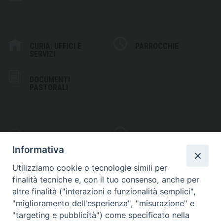
CURIA: UFFICI E
PARROCCHIE
SERVIZI
DOCUMENTI
PASTORALI
PHOTOGALLERY
VIDEOGALLERY
Informativa
Utilizziamo cookie o tecnologie simili per
finalità tecniche e, con il tuo consenso, anche per
altre finalità ("interazioni e funzionalità semplici",
S
EDE VESCOVILE
"miglioramento dell'esperienza", "misurazione" e
Piazza Wojtyla, 1
"targeting e pubblicità") come specificato nella