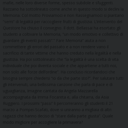
mafie, nelle loro diverse forme, spesso subdole e sfuggenti.
Razzano ha sottolineato come anche in questo modo si declini la
Memoria. Col motto Proviamoci e non Rassegnamoci si piantano
“semi” di legalità per raccogliere frutti di giustizia. L’intervento del
Questore ha chiuso il convegno. Il dott. Bellassai ha esortato gli
studenti a coltivare la Memoria, “un modo emotivo e collettivo di
guardare gli eventi passati”.” Fare Memoria” aiuta a non
commettere gli errori del passato e a non rendere vano il
sacrificio di tante vittime che hanno creduto nella legalità e nella
giustizia. Ha poi sottolineato che “la legalità è una scelta di vita
individuale che poi diventa sociale e che appartiene a tutti noi,
non solo alle forze dell’ordine”. Ha concluso ricordandoci che
bisogna sempre chiedersi “io da che parte sto?”. Per salutare tutti
gli intervenuti, una bellissima canzone che parla di pace e di
uguaglianza, Imagine cantata da Angela Mazzarella
accompagnata da Imma Focareta e, alla chitarra, da Asia
Ruggiero. I prossimi “passi” li percorreranno gli studenti il 21
marzo a Pompei-Scafati, dove si uniranno a migliaia di altri
ragazzi che hanno deciso di “stare dalla parte giusta”. Quale
modo migliore per accogliere la primavera?