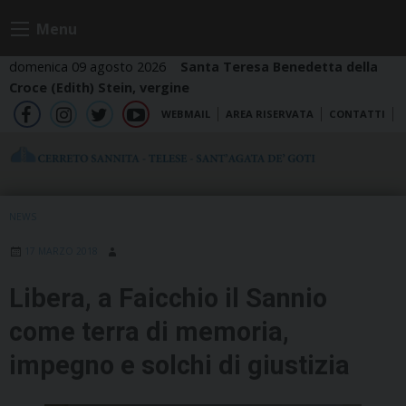
Skip
Menu
to
content
domenica 09 agosto 2026
Santa Teresa Benedetta della
Croce (Edith) Stein, vergine
WEBMAIL
AREA RISERVATA
CONTATTI
fb
ig
tw
yt
NEWS
17 MARZO 2018
Libera, a Faicchio il Sannio
come terra di memoria,
impegno e solchi di giustizia