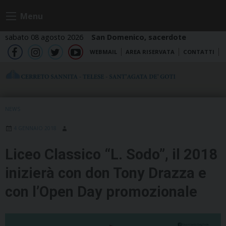
Skip
Menu
to
content
sabato 08 agosto 2026
San Domenico, sacerdote
WEBMAIL
AREA RISERVATA
CONTATTI
fb
ig
tw
yt
NEWS
4 GENNAIO 2018
Liceo Classico “L. Sodo”, il 2018
inizierà con don Tony Drazza e
con l’Open Day promozionale