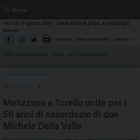
Skip
Menu
to
content
venerdì 07 agosto 2026
Santi Sisto II, papa, e compagni,
martiri
WEBMAIL
AREA RISERVATA
CONTATTI
fb
ig
tw
yt
DALLE PARROCCHIE
,
NEWS
9 OTTOBRE 2017
Melizzano e Torello unite per i
50 anni di sacerdozio di don
Michele Della Valle