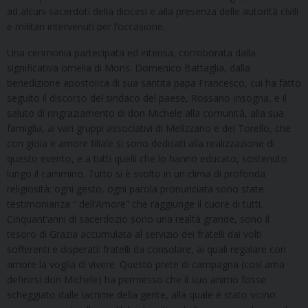
ad alcuni sacerdoti della diocesi e alla presenza delle autorità civili
e militari intervenuti per l’occasione.
Una cerimonia partecipata ed intensa, corroborata dalla
significativa omelia di Mons. Domenico Battaglia, dalla
benedizione apostolica di sua santità papa Francesco, cui ha fatto
seguito il discorso del sindaco del paese, Rossano Insogna, e il
saluto di ringraziamento di don Michele alla comunità, alla sua
famiglia, ai vari gruppi associativi di Melizzano e del Torello, che
con gioia e amore filiale si sono dedicati alla realizzazione di
questo evento, e a tutti quelli che lo hanno educato, sostenuto
lungo il cammino. Tutto si è svolto in un clima di profonda
religiosità: ogni gesto, ogni parola pronunciata sono state
testimonianza ” dell’Amore” che raggiunge il cuore di tutti.
Cinquant’anni di sacerdozio sono una realtà grande, sono il
tesoro di Grazia accumulata al servizio dei fratelli dai volti
sofferenti e disperati: fratelli da consolare, ai quali regalare con
amore la voglia di vivere. Questo prete di campagna (così ama
definirsi don Michele) ha permesso che il suo animo fosse
scheggiato dalle lacrime della gente, alla quale è stato vicino