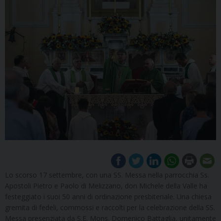
Lo scorso 17 settembre, con una SS. Messa nella parrocchia Ss.
Apostoli Pietro e Paolo di Melizzano, don Michele della Valle ha
festeggiato i suoi 50 anni di ordinazione presbiteriale. Una chiesa
gremita di fedeli, commossi e raccolti per la celebrazione della SS.
Messa presenziata da S.E. Mons. Domenico Battaglia, unitamente