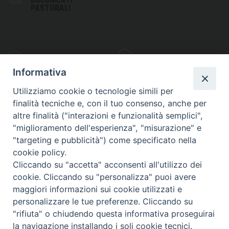
PASTORALI
PHOTOGALLERY
VIDEOGALLERY
Informativa
Utilizziamo cookie o tecnologie simili per
finalità tecniche e, con il tuo consenso, anche per
altre finalità ("interazioni e funzionalità semplici",
S
EDE VESCOVILE
"miglioramento dell'esperienza", "misurazione" e
Piazza Wojtyla, 1
"targeting e pubblicità") come specificato nella
82032 Cerreto Sannita (BN)
cookie policy.
Cliccando su "accetta" acconsenti all'utilizzo dei
Telefax: (+39) 0824 861115
cookie. Cliccando su "personalizza" puoi avere
Email: info@diocesicerreto.it
maggiori informazioni sui cookie utilizzati e
personalizzare le tue preferenze. Cliccando su
"rifiuta" o chiudendo questa informativa proseguirai
la navigazione installando i soli cookie tecnici.
Copyright 2018 - Diocesi di Cerreto Sannita - Telese - Sant’Agata de’ Goti