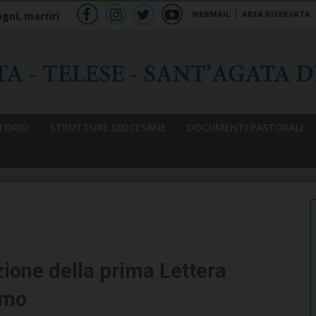
WEBMAIL
AREA RISERVATA
gni, martiri
f
ig
tw
yt
b
TORIO
STRUTTURE DIOCESANE
DOCUMENTI PASTORALI
zione della prima Lettera
mmo