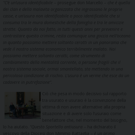
“C’è un’usura identificabile
– prosegue don Marcello –
che è quella
dei clan e della malavita organizzata che ingrassano le proprie
casse, e un’usura non identificabile o poco identificabile che si
consuma tra le mura domestiche della famiglia e tra le amicizie
strette. Quanto da noi fatto, in tutti questi anni per prevenire e
contrastare questo crimine, resta comunque una goccia nell’oceano
in quanto possiamo mettere soltanto cerotti in un panorama che
vede il nostro sistema economico terribilmente malato. Noi
possiamo mettere soltanto cerotti, come strumento di
cambiamento della mentalità corrente, a persone fragili che il
nostro sistema sociale, ormai smantellato, sta mettendo in una
pericolosa condizione di rischio. L’usura è un verme che esce da un
cadavere in putrefazione”.
Ciò che pesa in modo decisivo sul rapporto
tra usurato e usuraio è la convinzione della
vittima di non avere alternative alla propria
situazione e di avere solo l’usuraio come
benefattore che, nel momento del bisogno,
lo ha aiutato.
“Questo Sportello antiusura
– ha dichiarato il
vescovo della Diocesi don Mimmo Battaglia –
è un primo