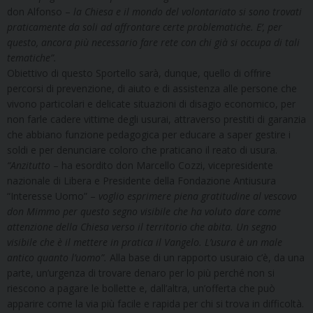
don Alfonso –
la Chiesa e il mondo del volontariato si sono trovati
praticamente da soli ad affrontare certe problematiche. E’, per
questo, ancora più necessario fare rete con chi già si occupa di tali
tematiche”.
Obiettivo di questo Sportello sarà, dunque, quello di offrire
percorsi di prevenzione, di aiuto e di assistenza alle persone che
vivono particolari e delicate situazioni di disagio economico, per
non farle cadere vittime degli usurai, attraverso prestiti di garanzia
che abbiano funzione pedagogica per educare a saper gestire i
soldi e per denunciare coloro che praticano il reato di usura.
“Anzitutto
– ha esordito don Marcello Cozzi, vicepresidente
nazionale di Libera e Presidente della Fondazione Antiusura
“Interesse Uomo” –
voglio esprimere piena gratitudine al vescovo
don Mimmo per questo segno visibile che ha voluto dare come
attenzione della Chiesa verso il territorio che abita. Un segno
visibile che è il mettere in pratica il Vangelo. L’usura è un male
antico quanto l’uomo”.
Alla base di un rapporto usuraio c’è, da una
parte, un’urgenza di trovare denaro per lo più perché non si
riescono a pagare le bollette e, dall’altra, un’offerta che può
apparire come la via più facile e rapida per chi si trova in difficoltà.