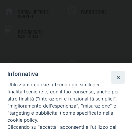
CURIA: UFFICI E
PARROCCHIE
SERVIZI
DOCUMENTI
PASTORALI
PHOTOGALLERY
VIDEOGALLERY
Informativa
Utilizziamo cookie o tecnologie simili per
finalità tecniche e, con il tuo consenso, anche per
altre finalità ("interazioni e funzionalità semplici",
S
EDE VESCOVILE
"miglioramento dell'esperienza", "misurazione" e
Piazza Wojtyla, 1
"targeting e pubblicità") come specificato nella
82032 Cerreto Sannita (BN)
cookie policy.
Cliccando su "accetta" acconsenti all'utilizzo dei
Telefax: (+39) 0824 861115