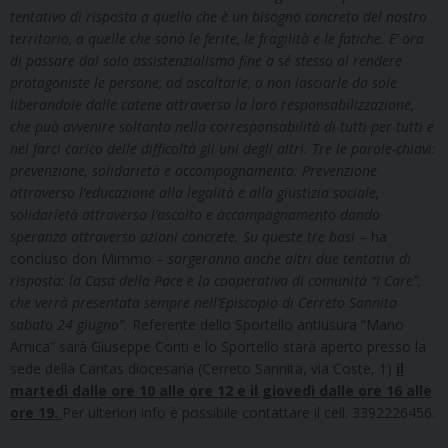
tentativo di risposta a quello che è un bisogno concreto del nostro
territorio, a quelle che sono le ferite, le fragilità e le fatiche. E’ ora
di passare dal solo assistenzialismo fine a sé stesso al rendere
protagoniste le persone, ad ascoltarle, a non lasciarle da sole
liberandole dalle catene attraverso la loro responsabilizzazione,
che può avvenire soltanto nella corresponsabilità di tutti per tutti e
nel farci carico delle difficoltà gli uni degli altri. Tre le parole-chiavi:
prevenzione, solidarietà e accompagnamento. Prevenzione
attraverso l’educazione alla legalità e alla giustizia sociale,
solidarietà attraverso l’ascolto e accompagnamento dando
speranza attraverso azioni concrete. Su queste tre basi
– ha
concluso don Mimmo –
sorgeranno anche altri due tentativi di
risposta: la Casa della Pace e la cooperativa di comunità “I Care”,
che verrà presentata sempre nell’Episcopio di Cerreto Sannita
sabato 24 giugno”.
Referente dello Sportello antiusura “Mano
Amica” sarà Giuseppe Conti e lo Sportello starà aperto presso la
sede della Caritas diocesana (Cerreto Sannita, via Coste, 1)
il
martedì dalle ore 10 alle ore 12 e il giovedì dalle ore 16 alle
ore 19.
Per ulteriori info è possibile contattare il cell. 3392226456.