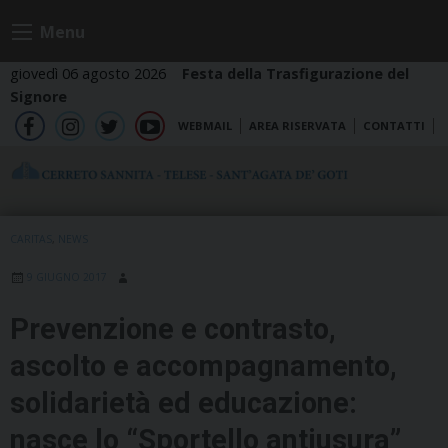
Skip
Menu
to
content
giovedì 06 agosto 2026
Festa della Trasfigurazione del
Signore
WEBMAIL
AREA RISERVATA
CONTATTI
fb
ig
tw
yt
CARITAS
,
NEWS
9 GIUGNO 2017
Prevenzione e contrasto,
ascolto e accompagnamento,
solidarietà ed educazione:
nasce lo “Sportello antiusura”