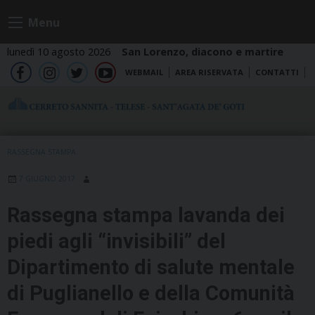
Skip
Menu
to
content
lunedì 10 agosto 2026
San Lorenzo, diacono e martire
WEBMAIL
AREA RISERVATA
CONTATTI
fb
ig
tw
yt
RASSEGNA STAMPA
7 GIUGNO 2017
Rassegna stampa lavanda dei
piedi agli “invisibili” del
Dipartimento di salute mentale
di Puglianello e della Comunità