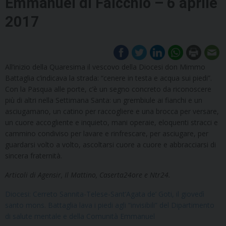
Emmanuel di Faicchio – 6 aprile
2017
All’inizio della Quaresima il vescovo della Diocesi don Mimmo
Battaglia c’indicava la strada: “cenere in testa e acqua sui piedi”.
Con la Pasqua alle porte, c’è un segno concreto da riconoscere
più di altri nella Settimana Santa: un grembiule ai fianchi e un
asciugamano, un catino per raccogliere e una brocca per versare,
un cuore accogliente e inquieto, mani operaie, eloquenti stracci e
cammino condiviso per lavare e rinfrescare, per asciugare, per
guardarsi volto a volto, ascoltarsi cuore a cuore e abbracciarsi di
sincera fraternità.
Articoli di Agensir, Il Mattino, Caserta24ore e Ntr24.
Diocesi: Cerreto Sannita-Telese-Sant’Agata de’ Goti, il giovedì
santo mons. Battaglia lava i piedi agli “invisibili” del Dipartimento
di salute mentale e della Comunità Emmanuel