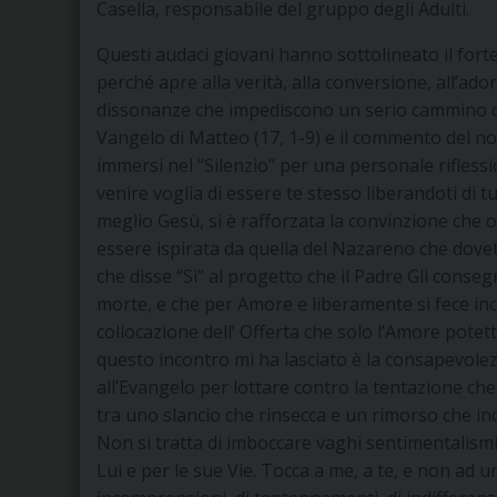
Casella, responsabile del gruppo degli Adulti.
Questi audaci giovani hanno sottolineato il forte 
perché apre alla verità, alla conversione, all’ador
dissonanze che impediscono un serio cammino di 
Vangelo di Matteo (17, 1-9) e il commento del no
immersi nel “Silenzio” per una personale riflessio
venire voglia di essere te stesso liberandoti di t
meglio Gesù, si è rafforzata la convinzione che 
essere ispirata da quella del Nazareno che dovet
che disse “Si” al progetto che il Padre Gli conseg
morte, e che per Amore e liberamente si fece i
collocazione dell’ Offerta che solo l’Amore potet
questo incontro mi ha lasciato è la consapevol
all’Evangelo per lottare contro la tentazione che 
tra uno slancio che rinsecca e un rimorso che inc
Non si tratta di imboccare vaghi sentimentalism
Lui e per le sue Vie. Tocca a me, a te, e non ad un