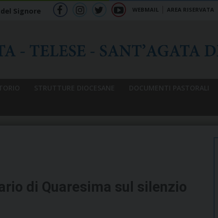
WEBMAIL
AREA RISERVATA
 del Signore
f
ig
tw
yt
b
TORIO
STRUTTURE DIOCESANE
DOCUMENTI PASTORALI
ario di Quaresima sul silenzio