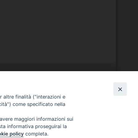
S
EDE VESCOVILE
altre finalità ("interazioni e
Piazza Wojtyla, 1
cità") come specificato nella
82032 Cerreto Sannita (BN)
Telefax: (+39) 0824 861115
 avere maggiori informazioni sui
Email:
sta informativa proseguirai la
info@diocesicerreto.it
kie policy
completa.