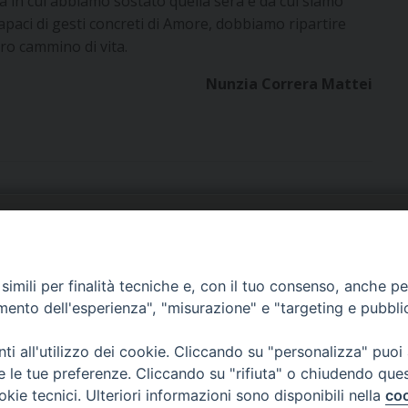
a in cui abbiamo sostato quella sera e da cui siamo
capaci di gesti concreti di Amore, dobbiamo ripartire
tro cammino di vita.
Nunzia Correra Mattei
URIA: UFFICI E SERVIZI
PHOTOGALLERY
imili per finalità tecniche e, con il tuo consenso, anche per 
ARROCCHIE
VIDEOGALLERY
amento dell'esperienza", "misurazione" e "targeting e pubbli
OCUMENTI PASTORALI
i all'utilizzo dei cookie. Cliccando su "personalizza" puoi
re le tue preferenze. Cliccando su "rifiuta" o chiudendo que
okie tecnici. Ulteriori informazioni sono disponibili nella
coo