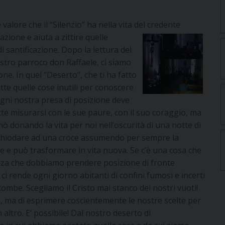
valore che il “Silenzio” ha nella vita del credente
azione e aiuta a zittire quelle
santificazione. Dopo la lettura del
stro parroco don Raffaele, ci siamo
ne. In quel “Deserto”, che ti ha fatto
utte quelle cose inutili per conoscere
ogni nostra presa di posizione deve
te misurarsi con le sue paure, con il suo coraggio, ma
nò donando la vita per noi nell’oscurità di una notte di
nchiodare ad una croce assumendo per sempre la
te e può trasformare in vita nuova. Se c’è una cosa che
ezza che dobbiamo prendere posizione di fronte
ci rende ogni giorno abitanti di confini fumosi e incerti
ombe. Scegliamo il Cristo mai stanco dei nostri vuoti!
i, ma di esprimere coscientemente le nostre scelte per
 altro. E’ possibile! Dal nostro deserto di