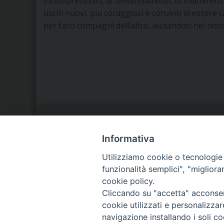
incomprensioni, di tentennamenti, di indifferenz
usciti nuovi, più coraggiosi e convinti di essere 
per farci compagni dell’altro, aiutandoci nel nos
LA NOSTRA DIOCESI
C
Informativa
Utilizziamo cookie o tecnologie s
IL VESCOVO
P
funzionalità semplici", "miglior
cookie policy.
AGENDA PASTORALE
D
Cliccando su "accetta" acconsent
cookie utilizzati e personalizza
navigazione installando i soli co