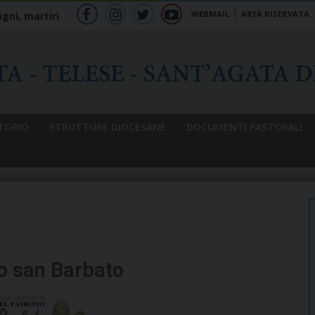
WEBMAIL
AREA RISERVATA
gni, martiri
f
ig
tw
yt
b
TORIO
STRUTTURE DIOCESANE
DOCUMENTI PASTORALI
o san Barbato