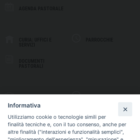
AGENDA PASTORALE
CURIA: UFFICI E
PARROCCHIE
SERVIZI
DOCUMENTI
PASTORALI
PHOTOGALLERY
VIDEOGALLERY
Informativa
Utilizziamo cookie o tecnologie simili per
finalità tecniche e, con il tuo consenso, anche per
altre finalità ("interazioni e funzionalità semplici",
S
EDE VESCOVILE
"miglioramento dell'esperienza", "misurazione" e