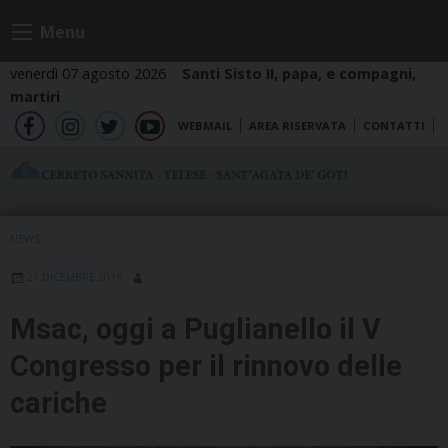
Skip
Menu
to
content
venerdì 07 agosto 2026
Santi Sisto II, papa, e compagni,
martiri
WEBMAIL
AREA RISERVATA
CONTATTI
fb
ig
tw
yt
NEWS
27 DICEMBRE 2016
Msac, oggi a Puglianello il V
Congresso per il rinnovo delle
cariche