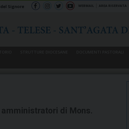
WEBMAIL
AREA RISERVATA
 del Signore
f
ig
tw
yt
b
TORIO
STRUTTURE DIOCESANE
DOCUMENTI PASTORALI
i amministratori di Mons.