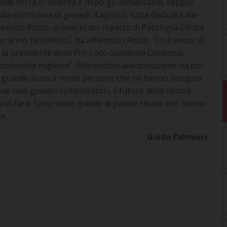
nde forza di volontà e dopo gli immancabili, seppur
ornata conclusiva di giovedì 4 agosto, tutta dedicata alle
incenzo Rocco, primario del reparto di Patologia Clinica
n anno fantastico”, ha affermato Rocco. “Lo è ancor di
 la presidente della Pro Loco Giovanna Ceniccola.
a comunità migliore”. Riferendosi alla donazione ha poi
n grande aiuto a molte persone che ne hanno bisogno.
ue miei giovani collaboratori, il futuro della nostra
ia di fare. Sono state queste le parole chiave che hanno
e.
Guido Palmieri