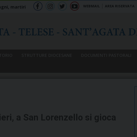
WEBMAIL
AREA RISERVATA
gni, martiri
f
ig
tw
yt
b
TORIO
STRUTTURE DIOCESANE
DOCUMENTI PASTORALI
ri, a San Lorenzello si gioca