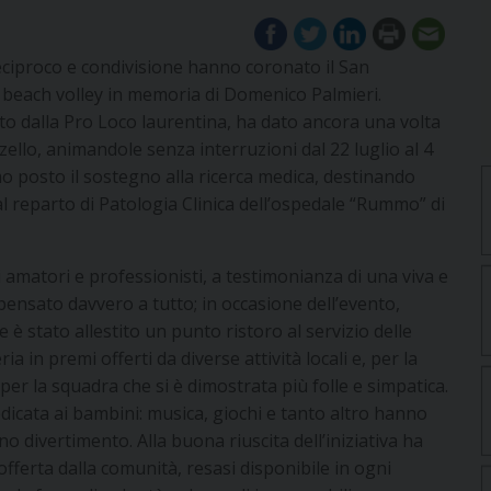
reciproco e condivisione hanno coronato il San
i beach volley in memoria di Domenico Palmieri.
o dalla Pro Loco laurentina, ha dato ancora una volta
nzello, animandole senza interruzioni dal 22 luglio al 4
o posto il sostegno alla ricerca medica, destinando
 al reparto di Patologia Clinica dell’ospedale “Rummo” di
 amatori e professionisti, a testimonianza di una viva e
pensato davvero a tutto; in occasione dell’evento,
è stato allestito un punto ristoro al servizio delle
a in premi offerti da diverse attività locali e, per la
 per la squadra che si è dimostrata più folle e simpatica.
dicata ai bambini: musica, giochi e tanto altro hanno
 divertimento. Alla buona riuscita dell’iniziativa ha
fferta dalla comunità, resasi disponibile in ogni